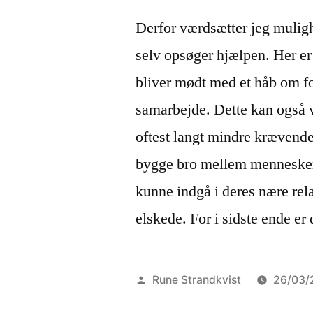
Derfor værdsætter jeg mulig
selv opsøger hjælpen. Her er
bliver mødt med et håb om fo
samarbejde. Dette kan også v
oftest langt mindre krævende.
bygge bro mellem mennesker.
kunne indgå i deres nære rela
elskede. For i sidste ende er
Posted
Rune Strandkvist
26/03/
by