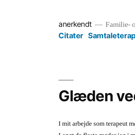
Videre
til
anerkendt
Familie- o
indhold
Citater
Samtaleterap
Glæden ved
I mit arbejde som terapeut 